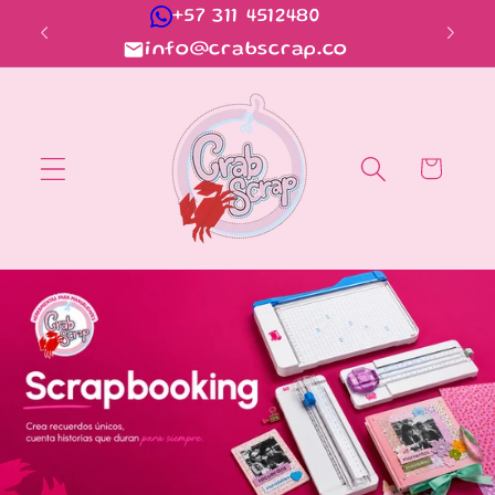
Ir
+57 311 4512480
al!
directamente
info@crabscrap.co
al contenido
Carrito