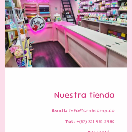
Nuestra tienda
Email:
info@crabscrap.co
Tel:
+(57) 311 451 2480