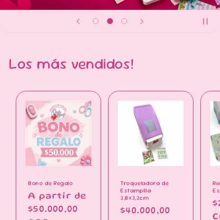
Los más vendidos!
Bono de Regalo
Troqueladora de
Re
Estampilla
Es
Precio
A partir de
3,8×3,2cm
P
$
habitual
$50.000,00
Precio
$40.000,00
h
C