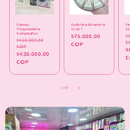
Combo
Guillotina Rotatoria
Pi
Troqueladora
12 en 1
Sc
Cumpleaños
$
Precio
$75.000,00
P
$450.000,00
Precio
C
habitual
COP
h
COP
habitual
P
$
Precio
$430.000,00
d
C
de
COP
o
oferta
de
1
/
21